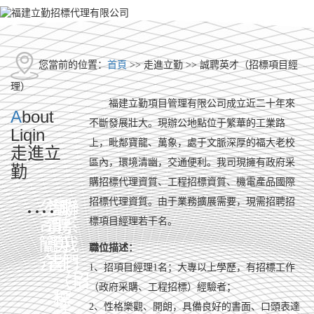
您當前的位置：
首頁
>> 走進立勤 >>
誠聘英才（招標項目經
理）
福建立勤項目管理有限公司成立近二十年來
A
bout
不斷發展壯大。現辦公地點位于繁華的工業路
Liqin
上，毗鄰寶龍、萬象，處于文脈深厚的福大老校
走進立
區內，環境清幽，交通便利。我司現擁有政府采
勤
購招標代理資質、工程招標資質、機電產品國際
招標代理資質。由于業務擴展需要，現需招聘招
公
資
誠
聯
標項目經理若干名。
司
質
聘
系
簡
證
英
我
職位描述：
介
書
才
們
1、招項目經理1名；大專以上學歷，有招標工作
（招
（政府采購、工程招標）經驗者；
標
2、性格樂觀、開朗，具備良好的書面、口頭表達