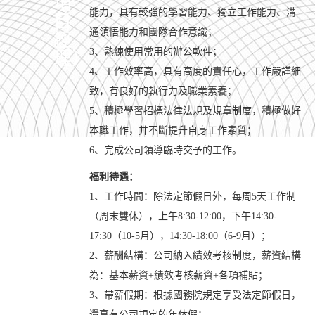
項
能力，具有較強的學習能力、獨立工作能力、溝
目
通領悟能力和團隊合作意識；
經
3、熟練使用常用的辦公軟件；
理）
4、工作效率高，具有高度的責任心，工作嚴謹細
致，有良好的執行力及職業素養；
5、積極學習招標法律法規及規章制度，積極做好
本職工作，并不斷提升自身工作素質；
6、
完成公司領導臨時交予的工作。
福利待遇：
1、工作時間：除法定節假日外，每周5天工作制
（周末雙休），上午8:30-12:00，下午14:30-
17:30（10-5月），14:30-18:00（6-9月）；
2、薪酬結構：公司納入績效考核制度，薪資結構
為：基本薪資+績效考核薪資+各項補貼；
3、帶薪假期：根據國務院規定享受法定節假日，
還享有公司規定的年休假；