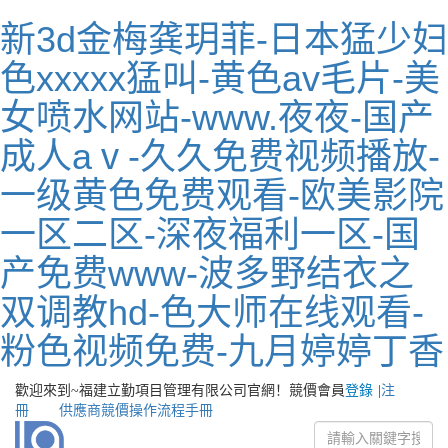
新3d金梅龚玥菲-日本猛少妇
色xxxxx猛叫-黄色av毛片-美
女喷水网站-www.夜夜-国产
成人aⅴ-久久免费视频播放-
一级黄色免费观看-欧美影院
一区二区-深夜福利一区-国
产免费www-波多野结衣之
双调教hd-色大师在线观看-
粉色视频免费-九月婷婷丁香
歡迎來到~福建立勤項目管理有限公司官網！
競價會員
登錄
|
注
冊
供應商競價操作流程手冊