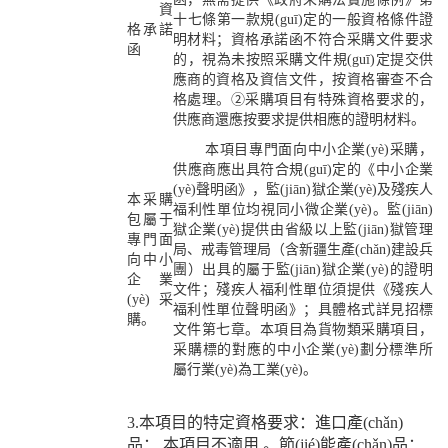
資
十七條第一款規(guī)定的一般資格條件證
格承諾
明材料；資格承諾函不符合采購文件要求
函
的，視為未按照采購文件規(guī)定提交供
應商的資格及資信文件，按資格審查不合
格處理。②采購項目有特殊資格要求的，
供應商還應按要求提供相應的證明材料。
本項目專門面向中小企業(yè)采購，
供應商應出具符合規(guī)定的《中小企業
(yè)聲明函》，監(jiān)獄企業(yè)及殘疾人
本采購
福利性單位均視同小微企業(yè)。監(jiān)
包屬于
獄企業(yè)提供由省級以上監(jiān)獄管理
專門面
局、戒毒管理局（含新疆生產(chǎn)建設兵
向中小
團）出具的屬于監(jiān)獄企業(yè)的證明
企業
文件；殘疾人福利性單位須提供《殘疾人
(yè)采
福利性單位聲明函》；具體格式詳見招標
購。
文件第七章。本項目為貨物類采購項目，
采購標的對應的中小企業(yè)劃分標準所
屬行業(yè)為工業(yè)。
3.本項目的特定資格要求：進口產(chǎn)
品： 本項目不適用 。節(jié)能產(chǎn)品：