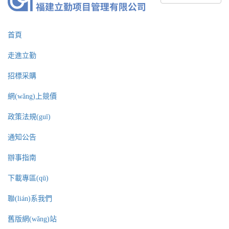
首頁
走進立勤
招標采購
網(wǎng)上競價
政策法規(guī)
通知公告
辦事指南
下載專區(qū)
聯(lián)系我們
舊版網(wǎng)站