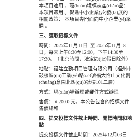
本項目適用 。環(huán)境標志產(chǎn)品：
本項目適用 。促進中小企業(yè)發(fā)展的
相關政策： 本項目專門面向中小企業(yè)采
購 。
三、獲取招標文件
時間：2025年11月11日 至 2025年11月18
日，每天上午8:30至12:00，下午14:30至
17:30。（北京時間，法定節(jié)假日除外）
地點：福建立勤項目管理有限公司（福州市
鼓樓區(qū)工業(yè)路523號福大怡山文化創
(chuàng)意園北區(qū)3號樓101二層）
方式：現(xiàn)場辦理或郵件方式辦理
售價：￥200.0 元，本公告包含的招標文件
售價總和
四、提交投標文件截止時間、開標時間和地
點
提交投標文件截止時間：2025年12月03日