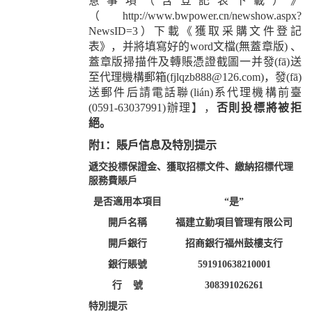
意事項（含登記表下載）》
（http://www.bwpower.cn/newshow.aspx?
NewsID=3）下載《獲取采購文件登記
表》，并將填寫好的word文檔(無蓋章版) 、
蓋章版掃描件及轉賬憑證截圖一并發(fā)送
至代理機構郵箱(fjlqzb888@126.com)，發(fā)
送郵件后請電話聯(lián)系代理機構前臺
(0591-63037991)辦理】，
否則投標將被拒
絕。
附1：賬戶信息
及特別提示
遞交投標保證金、獲取招標文件、繳納招標代理
服務費賬戶
是否適用本項目
“是”
開戶名稱
福建立勤項目管理有限公司
開戶銀行
招商銀行福州鼓樓支行
銀行賬號
591910638210001
行 號
308391026261
特別提示