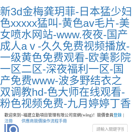
新3d金梅龚玥菲-日本猛少妇
色xxxxx猛叫-黄色av毛片-美
女喷水网站-www.夜夜-国产
成人aⅴ-久久免费视频播放-
一级黄色免费观看-欧美影院
一区二区-深夜福利一区-国
产免费www-波多野结衣之
双调教hd-色大师在线观看-
粉色视频免费-九月婷婷丁香
歡迎來到~福建立勤項目管理有限公司官網(wǎng)！
競價會員
登錄
|
注冊
供應商競價操作流程手冊