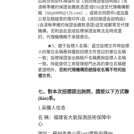
后將合同原件掃描件及《退回保證金說明函》(含
清晰準確的保證金繳款憑證)發(fā)送至代理機構郵
箱（fjlqzb888@126.com），或將合同原件(或加蓋
公章及騎縫章的復印件)及《退回保證金說明函》
(含清晰準確的保證金繳款憑證)送至或郵寄至代理
機構。否則由此造成投標保證金無法及時退還
的，代理機構概不承擔責任。
★5、關于投標人名稱：遞交投標文件時投標
人的單位名稱應與獲取招標文件登記的單位名稱
一致；投標保證金出賬賬戶名稱應與投標人名稱
一致。除能提供工商管理部門出具的單位名稱變
更證明外，
否則代理機構拒絕接收名稱不符的投
標文件
。
七、對本次招標提出詢問，請按以下方式聯
(lián)系。
1.采購人信息
名 稱：福建省大氣探測技術保障中
心
地址：福州市倉山區(qū)建新中路98