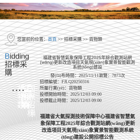
您當前的位置：
首頁
>> 招標采購 >>
貨物類
B
idding
福建省智慧氣象保障工程2025年綜合觀測站網
(wǎng)更新改造項目天氣現(xiàn)象實景智能觀測
招標采
系統(tǒng)建設
購
發(fā)布時間：2025/11/11
瀏覽：7873次
招標編號：
FJLQ20250316
貨
服
工
國
所屬行業(yè)：
貨物類
投標開始時間：
2025/12/03 09:00
物
務
程
際
投標截止時間：
2025/12/03 09:00
類
類
類
招
標
福建省大氣探測技術保障中心福建省智慧氣
象保障工程2025年綜合觀測站網(wǎng)更新
改造項目天氣現(xiàn)象實景智能觀測系統
(tǒng)建設公開招標公告