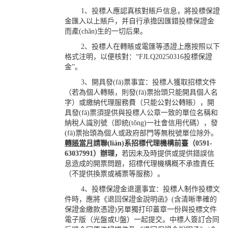
1、投標人應認真核對賬戶信息，將投標保證
金匯入以上賬戶，并自行承擔因匯錯投標保證金
而產(chǎn)生的一切后果。
2、投標人在轉賬或電匯等憑證上應按照以下
格式注明，以便核對：“FJLQ20250316投標保證
金”。
3、開具發(fā)票事宜：投標人獲取招標文件
（若為個人轉賬，則發(fā)票抬頭只能開具個人名
字）或繳納代理服務費（只能公對公轉賬），開
具發(fā)票須提供與投標人公章一致的單位名稱和
納稅人識別號（即統(tǒng)一社會信用代碼），發
(fā)票抬頭為個人或政府部門等無稅號單位除外。
轉賬當月
請聯(lián)系招標代理機構前臺（0591-
63037991）辦理，
若因未及時提供或提供錯誤信
息造成的開票問題，招標代理機構概不承擔責任
（不提供換票或補票等服務）。
4、投標保證金退還事宜：投標人制作投標文
件時，應將《退回保證金說明函》(含清晰準確的
保證金繳款憑證)另單獨打印蓋章一份與投標文件
電子版（光盤或U盤）一起提交。中標人簽訂合同