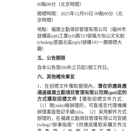
09點00分（北京時間）
開標時間：2025年12月03日 09點00分（北
京時間）
地點：福建立勤項目管理有限公司（福州市
鼓樓區(qū)工業(yè)路523號福大怡山文化創
(chuàng)意園北區(qū)3號樓101一層開標大
廳）
五、公告期限
自本公告發(fā)布之日起5個工作日。
六、其他補充事宜
1、在招標文件獲取期限內，
潛在
供應商應
通過福建立勤項目管理有限公司規(guī)定的
方式獲取招標文件
【獲取招標文件方式：
（1）現(xiàn)場辦理的，可直接至代理機構
辦理書面登記手續(xù)。（2）采用郵件方式
辦理的，在福建立勤項目管理有限公司官網
(wǎng)“辦事指南”《供應商獲取采購文件注