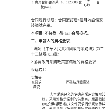
1
實景智能觀測系
16
1120000
套
否
(yè)
統(tǒng)
合同履行期限：合同簽訂后4個月內設備安
裝調試完畢。
本項目( 不接受 )聯(lián)合體投標。
二、申請人的資格要求：
1.滿足《中華人民共和國政府采購法》第二
十二條規(guī)定；
2.落實政府采購政策需滿足的資格要求：
采購包1：
資格審
查要求
評審點具體描述
概況
①本采購包允許供應商采用資格承諾
制。采用資格承諾制的供應商，應當根據
(jù)投標(響應)格式文件要求提供資格承諾
函，無需提供《政府采購法實施條例》第