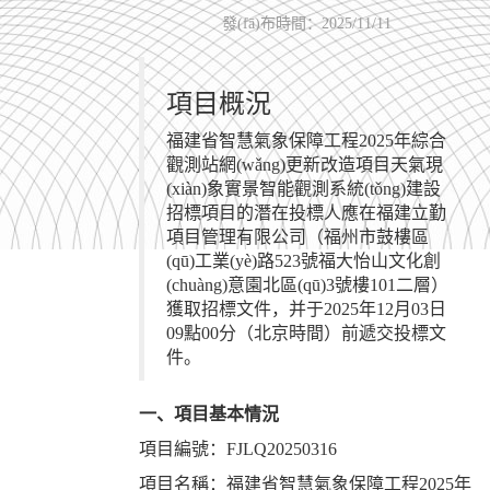
發(fā)布時間：2025/11/11
項目概況
福建省智慧氣象保障工程2025年綜合
觀測站網(wǎng)更新改造項目天氣現
(xiàn)象實景智能觀測系統(tǒng)建設
招標項目的潛在投標人應在福建立勤
項目管理有限公司（福州市鼓樓區
(qū)工業(yè)路523號福大怡山文化創
(chuàng)意園北區(qū)3號樓101二層）
獲取招標文件，并于2025年12月03日
09點00分（北京時間）前遞交投標文
件。
一、項目基本情況
項目編號：FJLQ20250316
項目名稱：福建省智慧氣象保障工程2025年