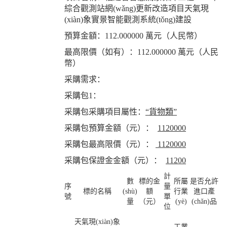
綜合觀測站網(wǎng)更新改造項目天氣現
(xiàn)象實景智能觀測系統(tǒng)建設
預算金額：112.000000 萬元（人民幣）
最高限價（如有）：112.000000 萬元（人民
幣）
采購需求：
采購包1：
采購包采購項目屬性：
“貨物類”
采購包預算金額（元）：
1120000
采購包最高限價（元）：
1120000
采購包保證金金額（元）：
11200
計
數
標的金
所屬
是否允許
序
量
標的名稱
(shù)
額
行業
進口產
號
單
量
（元）
(yè)
(chǎn)品
位
天氣現(xiàn)象
工業